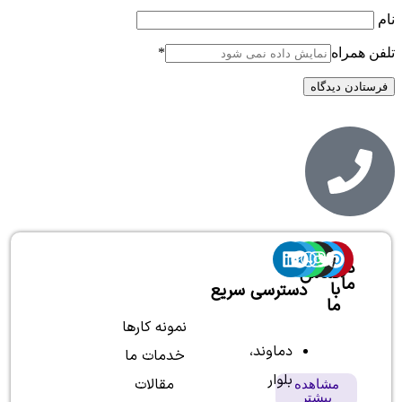
ن همراه
*
درباره
تماس
ما
با
دسترسی سریع
ما
شرکت
نمونه کارها
طراحی
دماوند،
و
خدمات ما
ساخت
بلوار
مقالات
ویلا
مشاهده
بیشتر
حسام