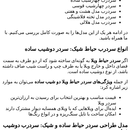
سردرب چهارشیب ساده
سردر چهارشیب قوسی
سردرب مدل هشت و هفتی
سردر مدل تخته فلاشینگی
سردرب مدل هلالی
دامه هر یک از این مدل‌ها را به صورت کامل بررسی می‌کنیم. با
مراه باشید.
اع سردرب حیاط شیک: سردر دوشیب ساده
سردر حیاط ویلا
به گونه‌ای ساخته شود که از دو طرف به سمت
ی داخل و خارج ویلا یا به طرف چپ و راست شیب صاف داشته
د، از نوع دوشیب ساده است.
جمله
ویژگی‌های سردر حیاط ویلا دو شیب ساده
می‌توان به موارد
اشاره کرد:
قیمت مناسب و بهترین انتخاب برای رسیدن به ارزان‌ترین
سردر ویلا
ایده‌آل برای ویلاهایی که با ویلای همسایه دیوار مشترک دارند
امکان ساخت با تایل سنگ‌ریزه و در انواع رنگ‌ها
 طراحی سردر حیاط ساده و شیک: سردرب دوشیب