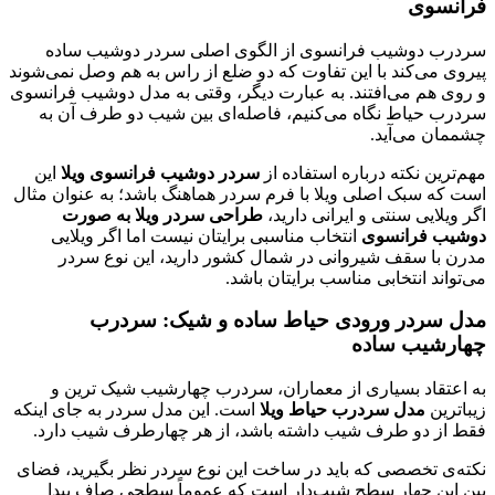
نسوی
رب دوشیب فرانسوی از الگوی اصلی سردر دوشیب ساده
وی می‌کند با این تفاوت که دو ضلع از راس به هم وصل نمی‌شوند
وی هم می‌افتند. به عبارت دیگر، وقتی به مدل دوشیب فرانسوی
رب حیاط نگاه می‌کنیم، فاصله‌ای بین شیب دو طرف آن به
مان می‌آید.
ترین نکته درباره استفاده از
سردر دوشیب فرانسوی ویلا
این
 که سبک اصلی ویلا با فرم سردر هماهنگ باشد؛ به عنوان مثال
ویلایی سنتی و ایرانی دارید،
طراحی سردر ویلا به صورت
یب فرانسوی
انتخاب مناسبی برایتان نیست اما اگر ویلایی
ن با سقف شیروانی در شمال کشور دارید، این نوع سردر
واند انتخابی مناسب برایتان باشد.
 سردر ورودی حیاط ساده و شیک: سردرب
رشیب ساده
اعتقاد بسیاری از معماران، سردرب چهارشیب شیک ترین و
ترین
مدل سردرب حیاط ویلا
است. این مدل سردر به جای اینکه
 از دو طرف شیب داشته باشد، از هر چهارطرف شیب دارد.
ه‌ی تخصصی که باید در ساخت این نوع سردر نظر بگیرید، فضای
 این چهار سطح شیب‌دار است که عموماً سطحی صاف پیدا