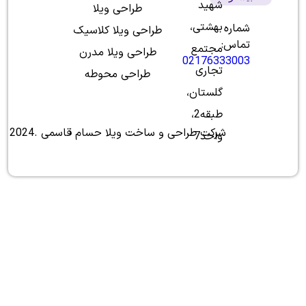
شهید
طراحی ویلا
قاسمی؛
هندسه‌ای
بهشتی،
شماره
طراحی ویلا کلاسیک
به
تماس:
مجتمع
طراحی ویلا مدرن
وسعت
02176333003
سلیقه
تجاری
طراحی محوطه
شما
داشتن
گلستان،
یک
طبقه2،
ویلا
مطابق
شرکت طراحی و ساخت ویلا حسام قاسمی .2024
واحد7
با
نیازها
و
شرایط
فردی
در
منطقه‌ای
امن
و
چشم‌نواز
می‌تواند
نوید
تعطیلات