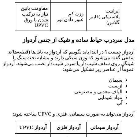
مقاومت پایین
ایرانیت
وزن کم
نیاز به ترکیب
پلاستیکی (فایبر
عبور دادن نور
شدن با ورق
گلاس)
UPVC
 سردرب حیاط ساده و شیک از جنس آردواز
از چیست؟ در ابتدا باید بگوییم که آردواز به تایل‌ها (قطعه‌ها)ی
ی گفته می‌شود که وزن سبکی دارند و مشابه تخت‌سنگ یا
گل روی سقف شیب‌دار یا سردر شیب‌دار نصب می‌شوند. آردواز
ماً از عناصر زیر تشکیل می‌شود:
سیمان
آزبست
الیاف معدنی و مصنوعی
مواد شیمایی
آب
ز می‌تواند به صورت سیمانی، فلزی و UPVC ساخته شود:
آردواز سیمانی
آردواز فلزی
آردواز UPVC