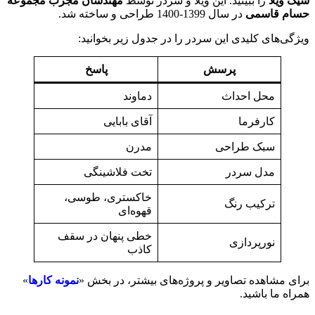
 ویلا
را ببینید. این ویلا و سردر توسط
مهندسان مجرب مجموعه
م قاسمی
در سال 1399-1400 طراحی و ساخته شد.
ی‌های کلیدی این سردر را در جدول زیر بخوانید:
پرسش
پاسخ
محل احداث
دماوند
کارفرما
آقای بابایی
سبک طراحی
مدرن
مدل سردر
تخت فلاشینگی
خاکستری، طوسی،
ترکیب رنگ
قهوه‌ای
خطی پنهان در سقف
نورپردازی
کاذب
ی مشاهده تصاویر و پروژه‌های بیشتر، در بخش «
نمونه کارها
»
ه ما باشید.