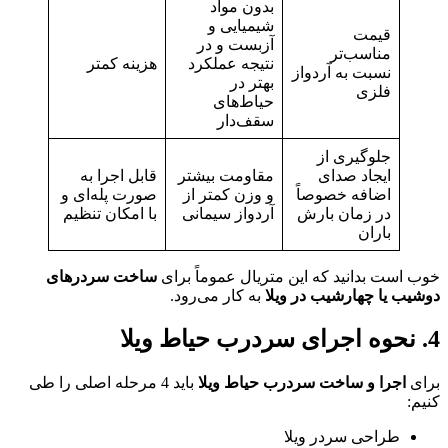
بدون مواد
شیمیایی و
قیمت
آزبست و در
مناسب‌تر
نتیجه عملکرد
هزینه کمتر
نسبت به آردواز
بهتر در
فلزی
حیاط‌های
سقف‌دار
جلوگیری از
ایجاد صدای
مقاومت بیشتر
قابل اجرا به
اضافه خصوصاً
و وزن کمتر از
صورت پله‌ای و
در زمان بارش
آردواز سیمانی
با امکان تنظیم
باران
 است بدانید که این متریال عموماً برای
ساخت سردرهای
یب یا چهارشیب در ویلا
به کار می‌رود.
ی
اجرا و ساخت سردرب حیاط ویلا
باید 4 مرحله اصلی را طی
:
طراحی سردر ویلا