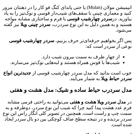
انیمیشن مولان (Mulan) یا حتی پاندای کنگ فو کار را در ذهنتان مرور
 و معماری چینی با سقف‌های شیب‌دار قوسی و نوک‌تیز را به یاد
رید. در
سردر چهارشیب قوسی
با فرم و ساختاری مشابه مواجه
ید و به همین دلیل به این نوع سردرب،
سردر چینی ویلا
نیز گفته
شود.
اگر بخواهیم حرفه‌ای‌تر حرف بزنیم،
سردر چهارشیب قوسی
ی از سردر است که:
از چهار طرف به سمت بیرون شیب دارد.
شیب‌ها با قوس همراه هستند و لبه‌هایی نوک‌تیز می‌سازند.
 است بدانید که مدل سردر چهارشیب قوسی از
جدیدترین انواع
ر حیاط ویلا
به شمار می‌آیند.
 سردرب حیاط ساده و شیک: مدل هشت و هفتی
دل سردر ویلا هشت و هفتی
می‌توانید به راحتی فرمی مشابه
 عدد هشت پیدا کنید چرا که شیب این نوع سردر، دوطرفه و به
 چپ و راست است. همچنین در تصویر کلی انگار راس این نوع
ر بردیده و در نتیجه سطح صاف کوچکی بین دو بال سردر ایجاد
 است.