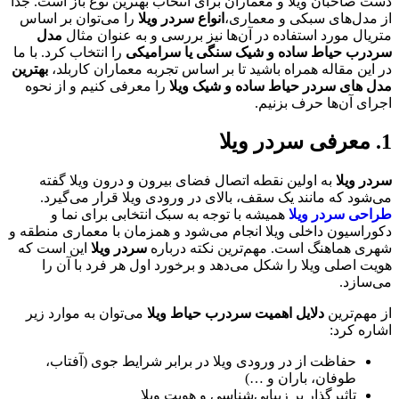
 صاحبان ویلا و معماران برای انتخاب بهترین نوع باز است. جدا
مدل‌های سبکی و معماری،
انواع سردر ویلا
را می‌توان بر اساس
ال مورد استفاده در آن‌ها نیز بررسی و به عنوان مثال
مدل
رب حیاط ساده و شیک سنگی یا سرامیکی
را انتخاب کرد. با ما
ین مقاله همراه باشید تا بر اساس تجربه معماران کاربلد،
بهترین
 های سردر حیاط ساده و شیک ویلا
را معرفی کنیم و از نحوه
ای آن‌ها حرف بزنیم.
ر ویلا
به اولین نقطه اتصال فضای بیرون و درون ویلا گفته
ود که مانند یک سقف، بالای در ورودی ویلا قرار می‌گیرد.
حی سردر ویلا
همیشه با توجه به سبک انتخابی برای نما و
راسیون داخلی ویلا انجام می‌شود و همزمان با معماری منطقه و
ی هماهنگ است. مهم‌ترین نکته درباره
سردر ویلا
این است که
 اصلی ویلا را شکل می‌دهد و برخورد اول هر فرد با آن را
سازد.
هم‌ترین
دلایل اهمیت سردرب حیاط ویلا
می‌توان به موارد زیر
ره کرد:
حفاظت از در ورودی ویلا در برابر شرایط جوی (آفتاب،
طوفان، باران و …)
تاثیرگذار بر زیبایی‌شناسی و هویت ویلا