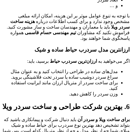
و …
وجه به تنوع عوامل موثر بر این هزینه، امکان ارائه مبلغی
ص وجود ندارد و برای کسب اطلاعات درباره
هزینه ساخت
ر ویلا
باید با معماران و مهندسان ساخت و ساز مشورت کنید.
موش نکنید که مشاوران
تیم مهندسی حسام قاسمی
همواره
خگوی شما خواهند بود.
انترین مدل سردرب حیاط ساده و شیک
می‌خواهید به
ارزان‌ترین سردرب حیاط
برسید، باید:
مدل‌های ساده در طراحی را انتخاب کنید و به عنوان مثال
سراغ سردر دوشیب ساده یا سردر تخت فلاشینگی بروید.
برای ساخت سردر از متریال ارزان مانند ایرانیت استفاده
کنید.
وزن سردر را کاهش دهید.
ی ساخت ویلا و سردر آن
باید دنبال شرکت و پیمانکاری باشید که
اند تشخیص دهد بهترین نوع سردرب برای حیاط ساده و شیک
ای شما چه از نظر مدل و چه از نظر متریال کدام است. پس شما