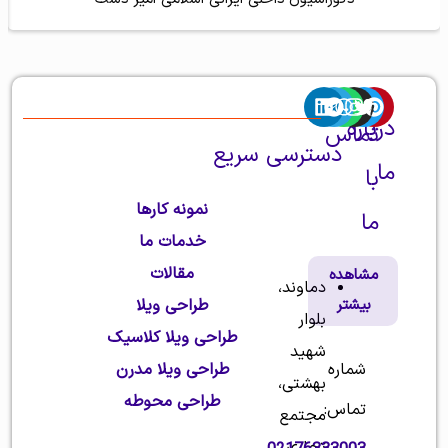
درباره
تماس
دسترسی سریع
ما
با
نمونه کارها
ما
شرکت
خدمات ما
طراحی
مقالات
مشاهده
دماوند،
بیشتر
طراحی ویلا
و
بلوار
طراحی ویلا کلاسیک
ساخت
شهید
شماره
طراحی ویلا مدرن
بهشتی،
ویلا
طراحی محوطه
تماس:
مجتمع
حسام