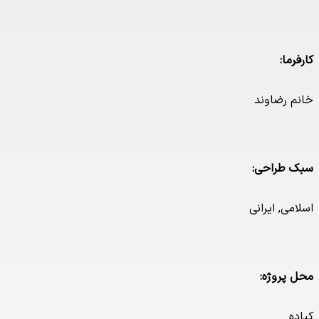
رما:
م رضاوند
 طراحی:
امی
,
ایرانی
 پروژه:
ه