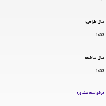
 طراحی:
1
 ساخت:
1
واست مشاوره