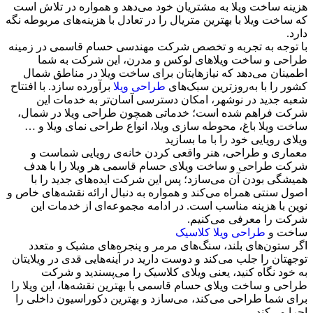
هزینه ساخت ویلا به مشتریان خود می‌دهد و همواره در تلاش است
که ساخت ویلا با بهترین متریال را در تعادل با هزینه‌های مربوطه نگه
دارد.
با توجه به تجربه و تخصص شرکت مهندسی حسام قاسمی در زمینه
طراحی و ساخت ویلاهای لوکس و مدرن، این شرکت به شما
اطمینان می‌دهد که نیازهایتان برای ساخت ویلا در مناطق شمال
کشور را با به‌روزترین سبک‌های
طراحی ویلا
برآورده سازد. با افتتاح
شعبه جدید در نوشهر، امکان دسترسی آسان‌تر به خدمات این
شرکت فراهم شده است؛ خدماتی همچون طراحی ویلا در شمال،
ساخت ویلا باغ، محوطه سازی ویلا، انواع طراحی نمای ویلا و …
ویلای رویایی خود را با ما بسازید
معماری و طراحی، هنر واقعی کردن خانه‌ی رویایی شماست و
شرکت طراحی و ساخت ویلای حسام قاسمی هر ویلا را با هدف
همیشگی بودن آن می‌سازد؛ پس این شرکت ایده‌های جدید را با
اصول سنتی همراه می‌کند و همواره به دنبال ارائه نقشه‌های خاص و
نوین با هزینه مناسب است. در ادامه مجموعه‌ای از خدمات این
شرکت را معرفی می‌کنیم.
ساخت و
طراحی ویلا کلاسیک
اگر ستون‌های بلند، سنگ‌های مرمر و پنجره‌های مشبک و متعدد
توجهتان را جلب می‌کند و دوست دارید در آینه‌هایی قدی در ویلایتان
به خود نگاه کنید، یعنی ویلای کلاسیک را می‌پسندید و شرکت
طراحی و ساخت ویلای حسام قاسمی با بهترین نقشه‌ها، این ویلا را
برای شما طراحی می‌کند، می‌سازد و بهترین دکوراسیون داخلی را
اجرا می‌کند.