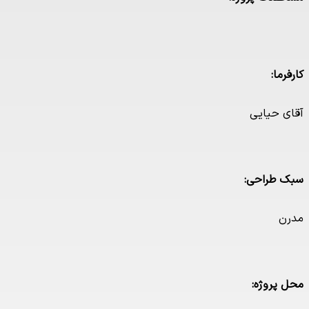
رما:
ی حیایی
 طراحی:
ن
 پروژه: