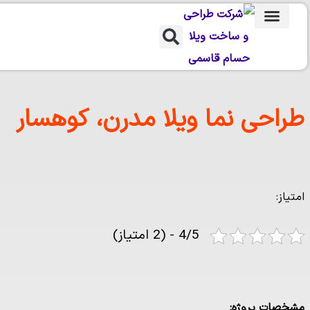
طراحی ویلا
ساخت ویلا
طراحی محوطه
احی نما ویلا مدرن، کوهسار
از:
4/5 - (2 امتیاز)
صات پروژه: