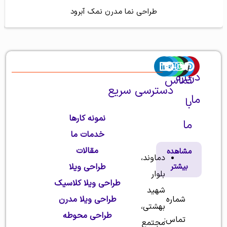
طراحی نما مدرن نمک آبرود
درباره
تماس
دسترسی سریع
ما
با
نمونه کارها
ما
شرکت
خدمات ما
طراحی
مقالات
مشاهده
دماوند،
بیشتر
طراحی ویلا
و
بلوار
طراحی ویلا کلاسیک
ساخت
شهید
شماره
طراحی ویلا مدرن
بهشتی،
ویلا
طراحی محوطه
تماس:
مجتمع