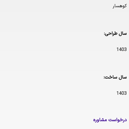
سار
 طراحی:
1
 ساخت:
1
واست مشاوره